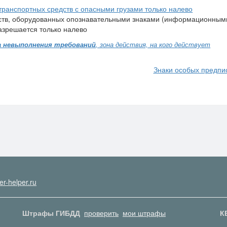
транспортных средств с опасными грузами только налево
ств, оборудованных опознавательными знаками (информационным
разрешается только налево
 невыполнения требований
, зона действия, на кого действует
Знаки особых предп
er-helper.ru
Штрафы ГИБДД
проверить
мои штрафы
К