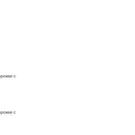
орожки с
орожки с