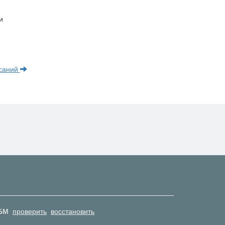
и
исаний
БМ
проверить
восстановить