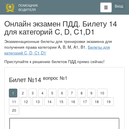
ПОМОЩНИК
Вход
ВОДИТЕЛЯ
Oнлайн экзамен ПДД. Билету 14
для категорий C, D, C1,D1
Экзаменационные билеты для тренировки экзамена для
получения права категории A, B, M, A1, B1.
Билеты для
категорий C, D, C1,D1
Приступайте к решению билетов ПДД прямо сейчас!
вопрос №
1
Билет №14
1
2
3
4
5
6
7
8
9
10
11
12
13
14
15
16
17
18
19
20