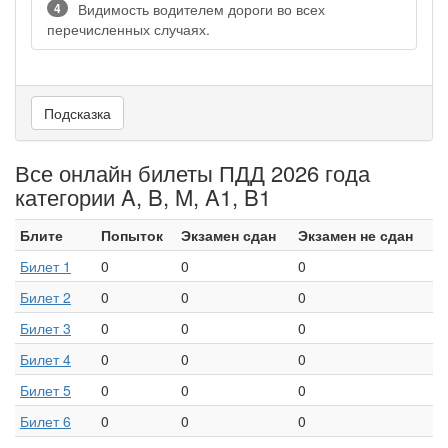
4
Видимость водителем дороги во всех
перечисленных случаях.
Подсказка
Все онлайн билеты ПДД 2026 года
категории A, B, M, A1, B1
Блите
Попыток
Экзамен сдан
Экзамен не сдан
Билет 1
0
0
0
Билет 2
0
0
0
Билет 3
0
0
0
Билет 4
0
0
0
Билет 5
0
0
0
Билет 6
0
0
0