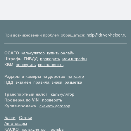
При возникновении проблем обращаться:
help@driver-helper.ru
ОСАГО
калькулятор
купить онлайн
Штрафы ГИБДД
проверить
мои штрафы
КБМ
проверить
восстановить
Радары и камеры на дорогах
на карте
ПДД
экзамен
правила
знаки
разметка
Транспортный налог
калькулятор
Проверка по VIN
проверить
Купля-продажа
скачать договор
Блоги
Статьи
Автотовары
КАСКО
калькулятор
тарифы