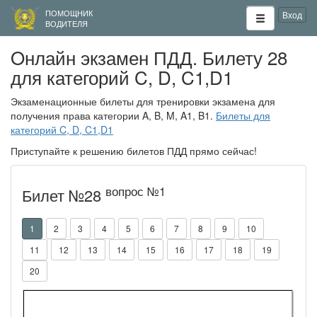
ПОМОЩНИК
Вход
ВОДИТЕЛЯ
Oнлайн экзамен ПДД. Билету 28
для категорий C, D, C1,D1
Экзаменационные билеты для тренировки экзамена для
получения права категории A, B, M, A1, B1.
Билеты для
категорий C, D, C1,D1
Приступайте к решению билетов ПДД прямо сейчас!
вопрос №
1
Билет №28
1
2
3
4
5
6
7
8
9
10
11
12
13
14
15
16
17
18
19
20