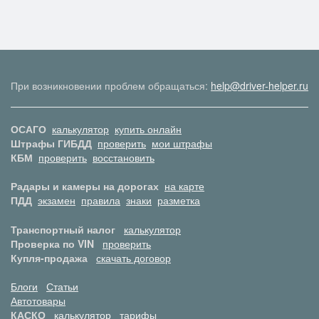
При возникновении проблем обращаться:
help@driver-helper.ru
ОСАГО
калькулятор
купить онлайн
Штрафы ГИБДД
проверить
мои штрафы
КБМ
проверить
восстановить
Радары и камеры на дорогах
на карте
ПДД
экзамен
правила
знаки
разметка
Транспортный налог
калькулятор
Проверка по VIN
проверить
Купля-продажа
скачать договор
Блоги
Статьи
Автотовары
КАСКО
калькулятор
тарифы