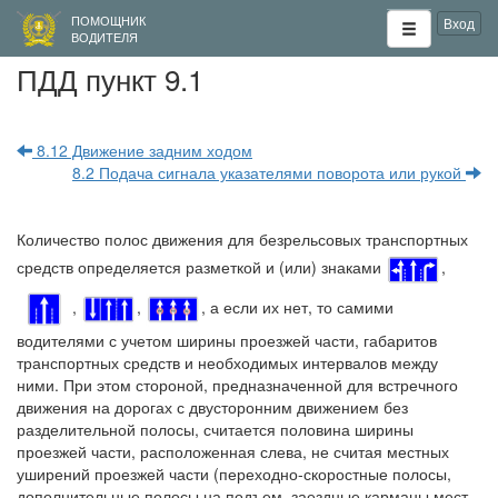
ПОМОЩНИК
Вход
ВОДИТЕЛЯ
ПДД пункт 9.1
8.12 Движение задним ходом
8.2 Подача сигнала указателями поворота или рукой
Количество полос движения для безрельсовых транспортных
средств определяется разметкой и (или) знаками
,
,
,
, а если их нет, то самими
водителями с учетом ширины проезжей части, габаритов
транспортных средств и необходимых интервалов между
ними. При этом стороной, предназначенной для встречного
движения на дорогах с двусторонним движением без
разделительной полосы, считается половина ширины
проезжей части, расположенная слева, не считая местных
уширений проезжей части (переходно-скоростные полосы,
дополнительные полосы на подъем, заездные карманы мест