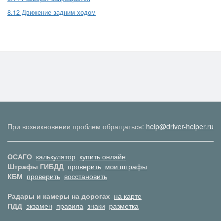
8.12 Движение задним ходом
При возникновении проблем обращаться:
help@driver-helper.ru
ОСАГО
калькулятор
купить онлайн
Штрафы ГИБДД
проверить
мои штрафы
КБМ
проверить
восстановить
Радары и камеры на дорогах
на карте
ПДД
экзамен
правила
знаки
разметка