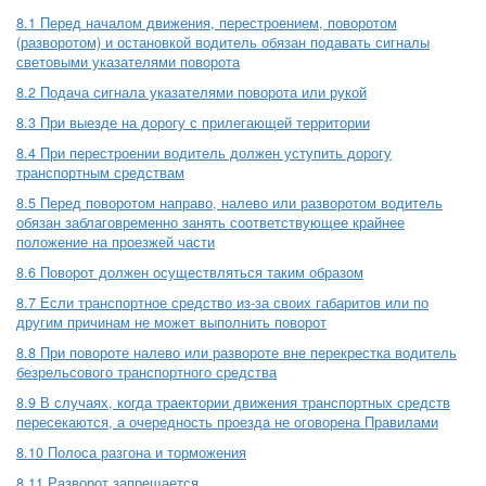
8.1 Перед началом движения, перестроением, поворотом
(разворотом) и остановкой водитель обязан подавать сигналы
световыми указателями поворота
8.2 Подача сигнала указателями поворота или рукой
8.3 При выезде на дорогу с прилегающей территории
8.4 При перестроении водитель должен уступить дорогу
транспортным средствам
8.5 Перед поворотом направо, налево или разворотом водитель
обязан заблаговременно занять соответствующее крайнее
положение на проезжей части
8.6 Поворот должен осуществляться таким образом
8.7 Если транспортное средство из-за своих габаритов или по
другим причинам не может выполнить поворот
8.8 При повороте налево или развороте вне перекрестка водитель
безрельсового транспортного средства
8.9 В случаях, когда траектории движения транспортных средств
пересекаются, а очередность проезда не оговорена Правилами
8.10 Полоса разгона и торможения
8.11 Разворот запрещается