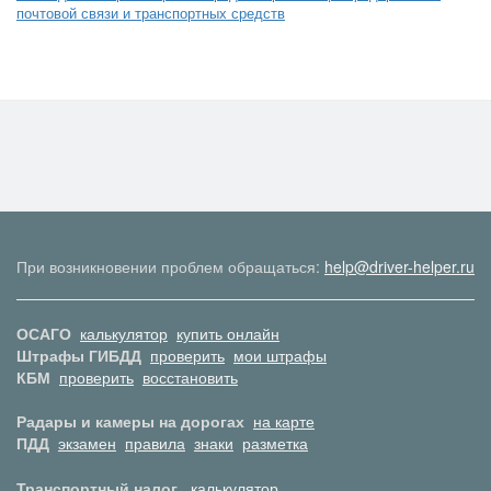
почтовой связи и транспортных средств
При возникновении проблем обращаться:
help@driver-helper.ru
ОСАГО
калькулятор
купить онлайн
Штрафы ГИБДД
проверить
мои штрафы
КБМ
проверить
восстановить
Радары и камеры на дорогах
на карте
ПДД
экзамен
правила
знаки
разметка
Транспортный налог
калькулятор