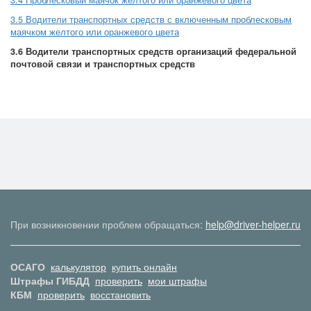
3.4 Проблесковый маячок желтого или оранжевого цвета
3.5 Водители транспортных средств с включенным проблесковым
маячком желтого или оранжевого цвета
3.6 Водители транспортных средств организаций федеральной
почтовой связи и транспортных средств
При возникновении проблем обращаться:
help@driver-helper.ru
ОСАГО
калькулятор
купить онлайн
Штрафы ГИБДД
проверить
мои штрафы
КБМ
проверить
восстановить