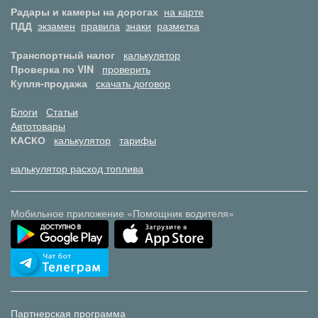
Радары и камеры на дорогах
на карте
ПДД
экзамен
правила
знаки
разметка
Транспортный налог
калькулятор
Проверка по VIN
проверить
Купля-продажа
скачать договор
Блоги
Статьи
Автотовары
КАСКО
калькулятор
тарифы
калькулятор расход топлива
Мобильное приложение «Помощник водителя»
Партнерская программа