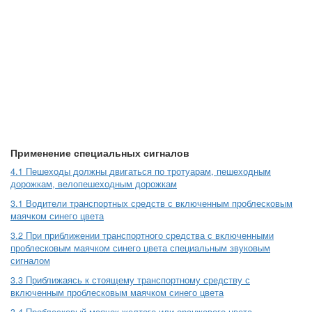
Применение специальных сигналов
4.1 Пешеходы должны двигаться по тротуарам, пешеходным
дорожкам, велопешеходным дорожкам
3.1 Водители транспортных средств с включенным проблесковым
маячком синего цвета
3.2 При приближении транспортного средства с включенными
проблесковым маячком синего цвета специальным звуковым
сигналом
3.3 Приближаясь к стоящему транспортному средству с
включенным проблесковым маячком синего цвета