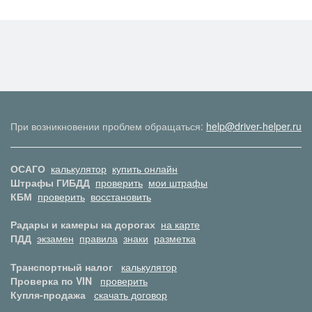
При возникновении проблем обращаться:
help@driver-helper.ru
ОСАГО
калькулятор
купить онлайн
Штрафы ГИБДД
проверить
мои штрафы
КБМ
проверить
восстановить
Радары и камеры на дорогах
на карте
ПДД
экзамен
правила
знаки
разметка
Транспортный налог
калькулятор
Проверка по VIN
проверить
Купля-продажа
скачать договор