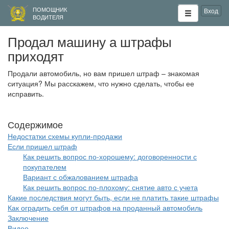
ПОМОЩНИК
Вход
ВОДИТЕЛЯ
Продал машину а штрафы
приходят
Продали автомобиль, но вам пришел штраф – знакомая
ситуация? Мы расскажем, что нужно сделать, чтобы ее
исправить.
Недостатки схемы купли-продажи
Если пришел штраф
Как решить вопрос по-хорошему: договоренности с
покупателем
Вариант с обжалованием штрафа
Как решить вопрос по-плохому: снятие авто с учета
Какие последствия могут быть, если не платить такие штрафы
Как оградить себя от штрафов на проданный автомобиль
Заключение
Видео