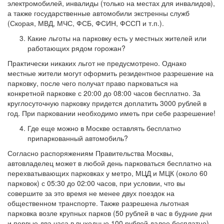
электромобилей, инвалиды (только на местах для инвалидов),
а также государственные автомобили экстренны служб
(Скорая, МВД, МЧС, ФСБ, ФСИН, ФССП и т.п.).
Какие льготы на парковку есть у местных жителей или
работающих рядом горожан?
Практически никаких льгот не предусмотрено. Однако
местные жители могут оформить резидентное разрешение на
парковку, после чего получат право парковаться на
конкретной парковке с 20:00 до 08:00 часов бесплатно. За
круглосуточную парковку придется доплатить 3000 рублей в
год. При парковании необходимо иметь при себе разрешение!
Где еще можно в Москве оставлять бесплатно
припаркованный автомобиль?
Согласно распоряжениям Правительства Москвы,
автовладелец может в любой день парковаться бесплатно на
перехватывающих парковках у метро, МЦД и МЦК (около 60
парковок) с 05:30 до 02:00 часов, при условии, что вы
совершите за это время не менее двух поездок на
общественном транспорте. Также разрешена льготная
парковка возле крупных парков (50 рублей в час в будние дни
и первые два часа в выходные 100 рублей далее бесплатно),