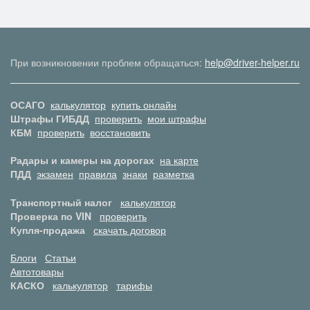
При возникновении проблем обращаться:
help@driver-helper.ru
ОСАГО
калькулятор
купить онлайн
Штрафы ГИБДД
проверить
мои штрафы
КБМ
проверить
восстановить
Радары и камеры на дорогах
на карте
ПДД
экзамен
правила
знаки
разметка
Транспортный налог
калькулятор
Проверка по VIN
проверить
Купля-продажа
скачать договор
Блоги
Статьи
Автотовары
КАСКО
калькулятор
тарифы