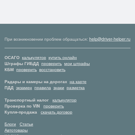
При возникновении проблем обращаться:
help@driver-helper.ru
ОСАГО
калькулятор
купить онлайн
Штрафы ГИБДД
проверить
мои штрафы
КБМ
проверить
восстановить
Радары и камеры на дорогах
на карте
ПДД
экзамен
правила
знаки
разметка
Транспортный налог
калькулятор
Проверка по VIN
проверить
Купля-продажа
скачать договор
Блоги
Статьи
Автотовары