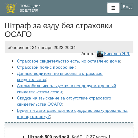
ПОМОЩНИК
Вход
ВОДИТЕЛЯ
Штраф за езду без страховки
ОСАГО
обновлено: 21 январь 2022 20:34
Автор:
Киселев Я.Л.
Страховое свидетельство есть, но оставлено дома
;
Страховой полис просрочен
;
Данные водителя не внесены в страховое
свидетельство
;
Автомобиль используется в непредусмотренный
свидетельством сезон
;
Скидка на взыскание за отсутствие страхового
свидетельства ОСАГО
;
Будет ли автотранспортное средство эвакуировано на
штраф стоянку?
;
Штраф 500 рублей
. КоАП 12.37 часть 1.