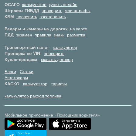
ОСАГО
калькулятор
купить онлайн
Штрафы ГИБДД
проверить
мои штрафы
КБМ
проверить
восстановить
Радары и камеры на дорогах
на карте
ПДД
экзамен
правила
знаки
разметка
Транспортный налог
калькулятор
Проверка по VIN
проверить
Купля-продажа
скачать договор
Блоги
Статьи
Автотовары
КАСКО
калькулятор
тарифы
калькулятор расход топлива
Мобильное приложение «Помощник водителя»