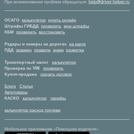
При возникновении проблем обращаться:
help@driver-helper.ru
ОСАГО
калькулятор
купить онлайн
Штрафы ГИБДД
проверить
мои штрафы
КБМ
проверить
восстановить
Радары и камеры на дорогах
на карте
ПДД
экзамен
правила
знаки
разметка
Транспортный налог
калькулятор
Проверка по VIN
проверить
Купля-продажа
скачать договор
Блоги
Статьи
Автотовары
КАСКО
калькулятор
тарифы
калькулятор расход топлива
Мобильное приложение «Помощник водителя»