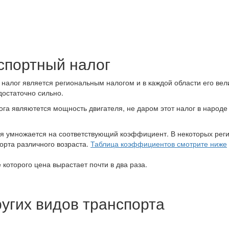
спортный налог
 налог является региональным налогом и в каждой области его ве
достаточно сильно.
а являютется мощность двигателя, не даром этот налог в народе
ля умножается на соответствующий коэффициент. В некоторых рег
орта различного возраста.
Таблица коэффициентов смотрите ниже
е которого цена вырастает почти в два раза.
ругих видов транспорта