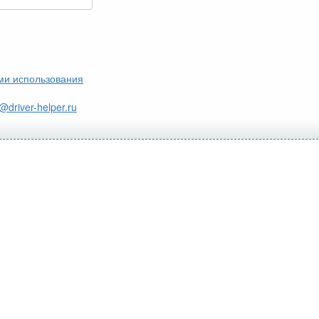
ми использования
@driver-helper.ru