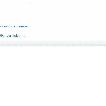
ми использования
@driver-helper.ru