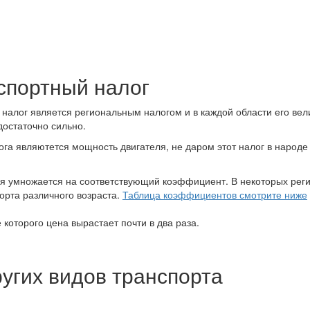
спортный налог
 налог является региональным налогом и в каждой области его ве
достаточно сильно.
а являютется мощность двигателя, не даром этот налог в народе
ля умножается на соответствующий коэффициент. В некоторых рег
орта различного возраста.
Таблица коэффициентов смотрите ниже
е которого цена вырастает почти в два раза.
ругих видов транспорта