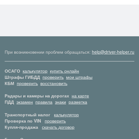
При возникновении проблем обращаться:
help@driver-helper.ru
ОСАГО
калькулятор
купить онлайн
Штрафы ГИБДД
проверить
мои штрафы
КБМ
проверить
восстановить
Радары и камеры на дорогах
на карте
ПДД
экзамен
правила
знаки
разметка
Транспортный налог
калькулятор
Проверка по VIN
проверить
Купля-продажа
скачать договор