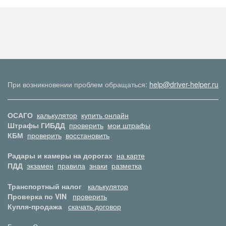
При возникновении проблем обращаться:
help@driver-helper.ru
ОСАГО
калькулятор
купить онлайн
Штрафы ГИБДД
проверить
мои штрафы
КБМ
проверить
восстановить
Радары и камеры на дорогах
на карте
ПДД
экзамен
правила
знаки
разметка
Транспортный налог
калькулятор
Проверка по VIN
проверить
Купля-продажа
скачать договор