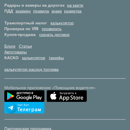
Радары и камеры на дорогах
на карте
ПДД
экзамен
правила
знаки
разметка
Транспортный налог
калькулятор
Проверка по VIN
проверить
Купля-продажа
скачать договор
Блоги
Статьи
Автотовары
КАСКО
калькулятор
тарифы
калькулятор расход топлива
Мобильное приложение «Помощник водителя»
Партнерская программа