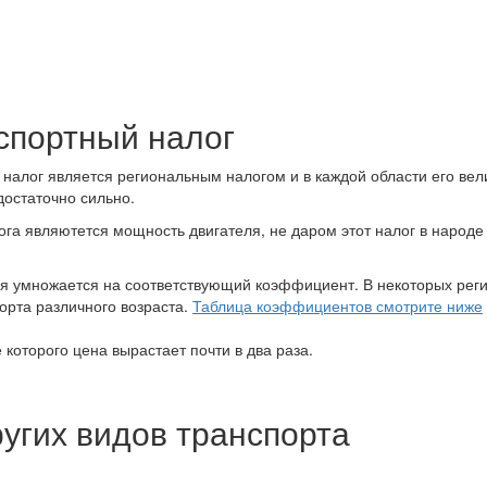
спортный налог
 налог является региональным налогом и в каждой области его ве
достаточно сильно.
а являютется мощность двигателя, не даром этот налог в народе
ля умножается на соответствующий коэффициент. В некоторых рег
орта различного возраста.
Таблица коэффициентов смотрите ниже
е которого цена вырастает почти в два раза.
ругих видов транспорта