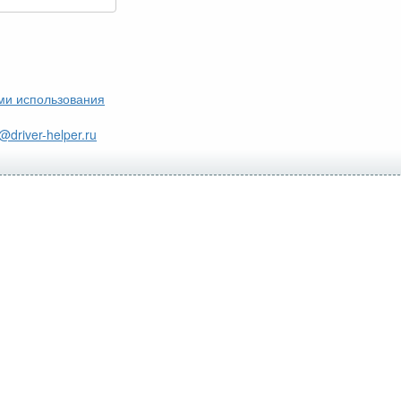
ми использования
@driver-helper.ru