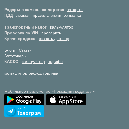
Радары и камеры на дорогах
на карте
ПДД
экзамен
правила
знаки
разметка
Транспортный налог
калькулятор
Проверка по VIN
проверить
Купля-продажа
скачать договор
Блоги
Статьи
Автотовары
КАСКО
калькулятор
тарифы
калькулятор расход топлива
Мобильное приложение «Помощник водителя»