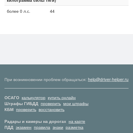
килограмма силы тяги)
более 0 л.с.
44
При возникновении проблем обращаться:
help@driver-helper.ru
ОСАГО
калькулятор
купить онлайн
Штрафы ГИБДД
проверить
мои штрафы
КБМ
проверить
восстановить
Радары и камеры на дорогах
на карте
ПДД
экзамен
правила
знаки
разметка