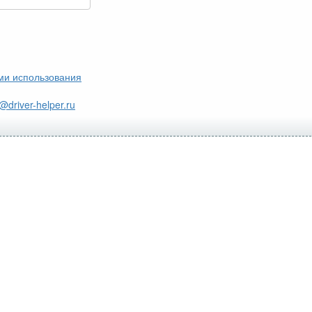
ми использования
@driver-helper.ru