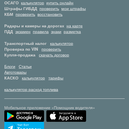
ОСАГО
калькулятор
купить онлайн
Штрафы ГИБДД
проверить
мои штрафы
КБМ
проверить
восстановить
Радары и камеры на дорогах
на карте
ПДД
экзамен
правила
знаки
разметка
Транспортный налог
калькулятор
Проверка по VIN
проверить
Купля-продажа
скачать договор
Блоги
Статьи
Автотовары
КАСКО
калькулятор
тарифы
калькулятор расход топлива
Мобильное приложение «Помощник водителя»