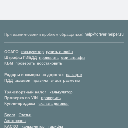
При возникновении проблем обращаться:
help@driver-helper.ru
ОСАГО
калькулятор
купить онлайн
Штрафы ГИБДД
проверить
мои штрафы
КБМ
проверить
восстановить
Радары и камеры на дорогах
на карте
ПДД
экзамен
правила
знаки
разметка
Транспортный налог
калькулятор
Проверка по VIN
проверить
Купля-продажа
скачать договор
Блоги
Статьи
Автотовары
КАСКО
калькулятор
тарифы