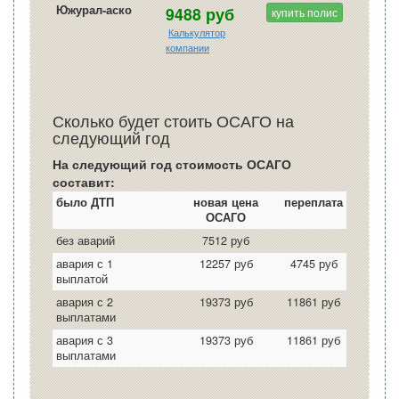
Южурал-аско
9488 руб
купить полис
Калькулятор
компании
Сколько будет стоить ОСАГО на
следующий год
На следующий год стоимость ОСАГО
составит:
было ДТП
новая цена
переплата
ОСАГО
без аварий
7512 руб
авария с 1
12257 руб
4745 руб
выплатой
авария с 2
19373 руб
11861 руб
выплатами
авария с 3
19373 руб
11861 руб
выплатами