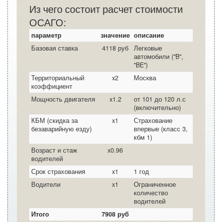
Из чего состоит расчет стоимости
ОСАГО:
параметр
значение
описание
Базовая ставка
4118 руб
Легковые
автомобили ("B",
"BE")
Территориальный
x2
Москва
коэффициент
Мощность двигателя
x1.2
от 101 до 120 л.с
(включительно)
КБМ (скидка за
x1
Страхование
безаварийную езду)
впервые (класс 3,
кбм 1)
Возраст и стаж
x0.96
водителей
Срок страхования
x1
1 год
Водители
x1
Ограниченное
количество
водителей
Итого
7908 руб