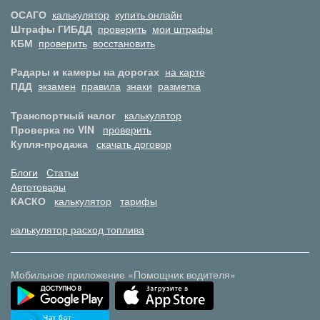
ОСАГО
калькулятор
купить онлайн
Штрафы ГИБДД
проверить
мои штрафы
КБМ
проверить
восстановить
Радары и камеры на дорогах
на карте
ПДД
экзамен
правила
знаки
разметка
Транспортный налог
калькулятор
Проверка по VIN
проверить
Купля-продажа
скачать договор
Блоги
Статьи
Автотовары
КАСКО
калькулятор
тарифы
калькулятор расход топлива
Мобильное приложение «Помощник водителя»