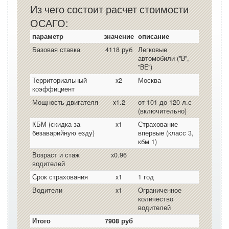
Из чего состоит расчет стоимости
ОСАГО:
параметр
значение
описание
Базовая ставка
4118 руб
Легковые
автомобили ("B",
"BE")
Территориальный
x2
Москва
коэффициент
Мощность двигателя
x1.2
от 101 до 120 л.с
(включительно)
КБМ (скидка за
x1
Страхование
безаварийную езду)
впервые (класс 3,
кбм 1)
Возраст и стаж
x0.96
водителей
Срок страхования
x1
1 год
Водители
x1
Ограниченное
количество
водителей
Итого
7908 руб