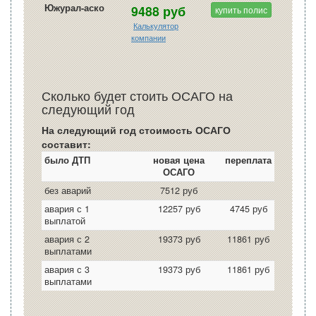
Южурал-аско
9488 руб
купить полис
Калькулятор
компании
Сколько будет стоить ОСАГО на
следующий год
На следующий год стоимость ОСАГО
составит:
было ДТП
новая цена
переплата
ОСАГО
без аварий
7512 руб
авария с 1
12257 руб
4745 руб
выплатой
авария с 2
19373 руб
11861 руб
выплатами
авария с 3
19373 руб
11861 руб
выплатами