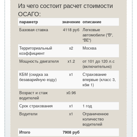
Из чего состоит расчет стоимости
ОСАГО:
параметр
значение
описание
Базовая ставка
4118 руб
Легковые
автомобили ("B",
"BE")
Территориальный
x2
Москва
коэффициент
Мощность двигателя
x1.2
от 101 до 120 л.с
(включительно)
КБМ (скидка за
x1
Страхование
безаварийную езду)
впервые (класс 3,
кбм 1)
Возраст и стаж
x0.96
водителей
Срок страхования
x1
1 год
Водители
x1
Ограниченное
количество
водителей
Итого
7908 руб