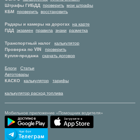
Штрафы ГИБДД
проверить
мои штрафы
КБМ
проверить
восстановить
Радары и камеры на дорогах
на карте
ПДД
экзамен
правила
знаки
разметка
Транспортный налог
калькулятор
Проверка по VIN
проверить
Купля-продажа
скачать договор
Блоги
Статьи
Автотовары
КАСКО
калькулятор
тарифы
калькулятор расход топлива
Мобильное приложение «Помощник водителя»