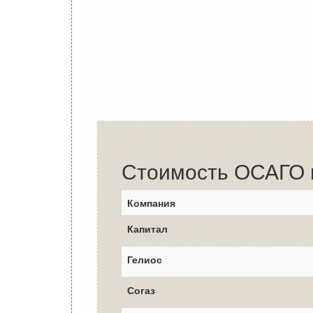
Стоимость ОСАГО в
Компания
Капитал
Гелиос
Согаз