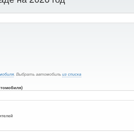
мобиля
. Выбрать автомобиль
из списка
втомобиля)
дителей