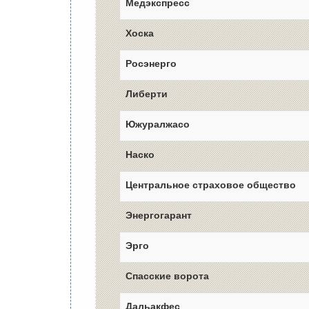
Медэкспресс
Хоска
Росэнерго
Либерти
Южуралжасо
Наско
Центральное страховое общество
Энергогарант
Эрго
Спасские ворота
Дальакфес