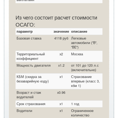
Из чего состоит расчет стоимости
ОСАГО:
параметр
значение
описание
Базовая ставка
4118 руб
Легковые
автомобили ("B",
"BE")
Территориальный
x2
Москва
коэффициент
Мощность двигателя
x1.2
от 101 до 120 л.с
(включительно)
КБМ (скидка за
x1
Страхование
безаварийную езду)
впервые (класс 3,
кбм 1)
Возраст и стаж
x0.96
водителей
Срок страхования
x1
1 год
Водители
x1
Ограниченное
количество