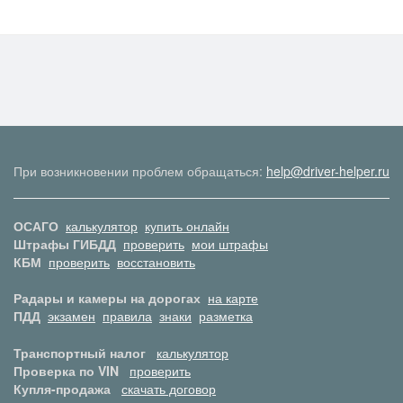
При возникновении проблем обращаться:
help@driver-helper.ru
ОСАГО
калькулятор
купить онлайн
Штрафы ГИБДД
проверить
мои штрафы
КБМ
проверить
восстановить
Радары и камеры на дорогах
на карте
ПДД
экзамен
правила
знаки
разметка
Транспортный налог
калькулятор
Проверка по VIN
проверить
Купля-продажа
скачать договор