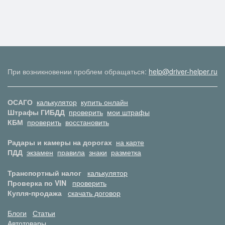
При возникновении проблем обращаться:
help@driver-helper.ru
ОСАГО
калькулятор
купить онлайн
Штрафы ГИБДД
проверить
мои штрафы
КБМ
проверить
восстановить
Радары и камеры на дорогах
на карте
ПДД
экзамен
правила
знаки
разметка
Транспортный налог
калькулятор
Проверка по VIN
проверить
Купля-продажа
скачать договор
Блоги
Статьи
Автотовары