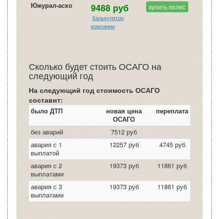
Южурал-аско
9488 руб
купить полис
Калькулятор
компании
Сколько будет стоить ОСАГО на
следующий год
На следующий год стоимость ОСАГО
составит:
было ДТП
новая цена
переплата
ОСАГО
без аварий
7512 руб
авария с 1
12257 руб
4745 руб
выплатой
авария с 2
19373 руб
11861 руб
выплатами
авария с 3
19373 руб
11861 руб
выплатами