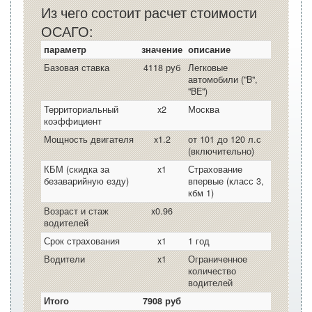
Из чего состоит расчет стоимости
ОСАГО:
параметр
значение
описание
Базовая ставка
4118 руб
Легковые
автомобили ("B",
"BE")
Территориальный
x2
Москва
коэффициент
Мощность двигателя
x1.2
от 101 до 120 л.с
(включительно)
КБМ (скидка за
x1
Страхование
безаварийную езду)
впервые (класс 3,
кбм 1)
Возраст и стаж
x0.96
водителей
Срок страхования
x1
1 год
Водители
x1
Ограниченное
количество
водителей
Итого
7908 руб