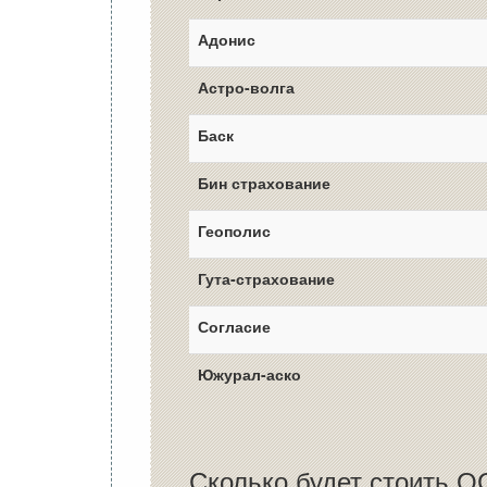
Адонис
Астро-волга
Баск
Бин страхование
Геополис
Гута-страхование
Согласие
Южурал-аско
Сколько будет стоить 