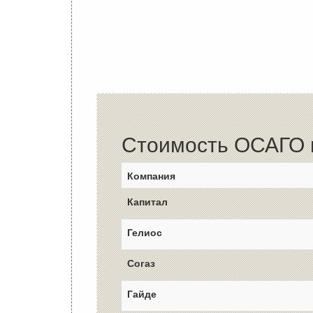
Стоимость ОСАГО в
Компания
Капитал
Гелиос
Согаз
Гайде