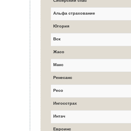
Сибирский спас
Альфа страхование
Югория
Вск
Жасо
Макс
Ренесанс
Ресо
Ингосстрах
Интач
Евроинс