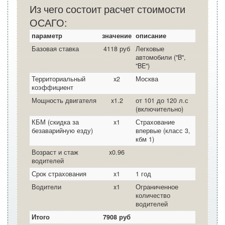
Из чего состоит расчет стоимости
ОСАГО:
параметр
значение
описание
Базовая ставка
4118 руб
Легковые
автомобили ("B",
"BE")
Территориальный
x2
Москва
коэффициент
Мощность двигателя
x1.2
от 101 до 120 л.с
(включительно)
КБМ (скидка за
x1
Страхование
безаварийную езду)
впервые (класс 3,
кбм 1)
Возраст и стаж
x0.96
водителей
Срок страхования
x1
1 год
Водители
x1
Ограниченное
количество
водителей
Итого
7908 руб