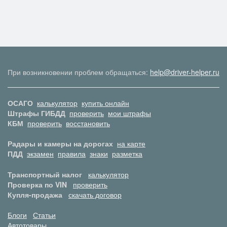
При возникновении проблем обращаться:
help@driver-helper.ru
ОСАГО
калькулятор
купить онлайн
Штрафы ГИБДД
проверить
мои штрафы
КБМ
проверить
восстановить
Радары и камеры на дорогах
на карте
ПДД
экзамен
правила
знаки
разметка
Транспортный налог
калькулятор
Проверка по VIN
проверить
Купля-продажа
скачать договор
Блоги
Статьи
Автотовары