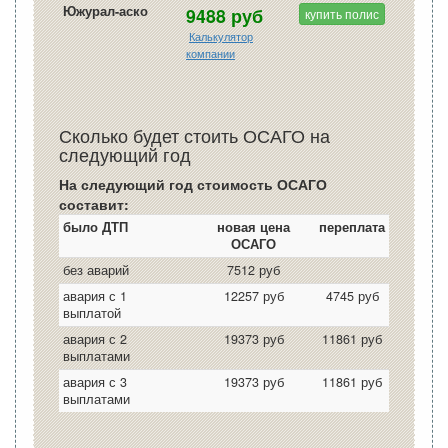
Южурал-аско
9488 руб
купить полис
Калькулятор
компании
Сколько будет стоить ОСАГО на
следующий год
На следующий год стоимость ОСАГО
составит:
было ДТП
новая цена
переплата
ОСАГО
без аварий
7512 руб
авария с 1
12257 руб
4745 руб
выплатой
авария с 2
19373 руб
11861 руб
выплатами
авария с 3
19373 руб
11861 руб
выплатами