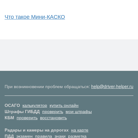
Что такое Мини-КАСКО
При возникновении проблем обращаться:
help@driver-helper.ru
ОСАГО
калькулятор
купить онлайн
Штрафы ГИБДД
проверить
мои штрафы
КБМ
проверить
восстановить
Радары и камеры на дорогах
на карте
ПДД
экзамен
правила
знаки
разметка