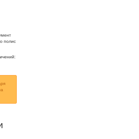
умент
то полис
ичений:
аря
на
и