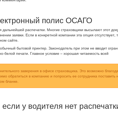
электронный полис ОСАГО
я дальнейшей распечатки. Многие страховщики высылают этот док
нении заявки. Если в конкретной компании эта опция отсутствует, 
ном сайте.
бычный бытовой принтер. Законодатель при этом не вводит огран
рно-белой печати. Главное условие – хорошая читаемость всей
нительного заверения в офисе страховщика. Это возможно благод
мо обратиться в компанию и попросить ее сотрудника поставить 
ом бланке.
 если у водителя нет распечатк