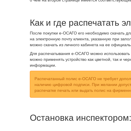
Как и где распечатать 
После покупки е-ОСАГО его необходимо скачать дл
на электронную почту клиента, указанную при запол
можно скачать из личного кабинета на ее официаль
Для распечатывания е-ОСАГО можно использовать о
можно применять устройство как цветной, так и че
информации.
Распечатанный полис е-ОСАГО не требует допол
наличию цифровой подписи. При желании допусти
распечатке печать или выдать полис на фирменн
Остановка инспектором: