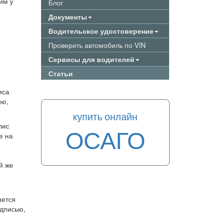
им у
Блог
Документы
Водительское удостоверение
Проверить автомобиль по VIN
Сервисы для водителей
Статьи
иса
ию,
купить онлайн
лис
ОСАГО
е на
й же
яется
одписью,