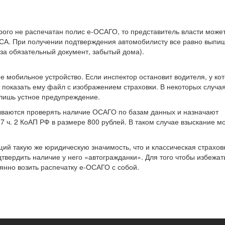
орого не распечатан полис е-ОСАГО, то представитель власти може
РСА. При получении подтверждения автомобилисту все равно выпи
 (за обязательный документ, забытый дома).
е мобильное устройство. Если инспектор остановит водителя, у ко
 показать ему файл с изображением страховки. В некоторых случая
 лишь устное предупреждение.
азываются проверять наличие ОСАГО по базам данных и назначают
37 ч. 2 КоАП РФ в размере 800 рублей. В таком случае взыскание м
ий такую же юридическую значимость, что и классическая страхов
вердить наличие у него «автогражданки». Для того чтобы избежат
янно возить распечатку е-ОСАГО с собой.