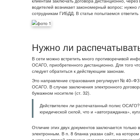
клиентам заключать договора дистанционно, через 
водителей возникает закономерный вопрос: нужно
сотрудникам ГИБДД. В статье попытаемся ответить 
Нужно ли распечатыват
В сети можно встретить много противоречивой инф
ОСАГО, приобретенного дистанционно. Для того чт
следует обратиться к действующим законам.
Это направление страхования регулирует № 40–ФЗ о
ОСАГО. В случае заключения электронного догово
бумажном носителе (ст. 32).
Действителен ли распечатанный полис ОСАГО? 
юридической силой, что и «автогражданка», ку
Отличие этих двух документов заключается только 
электронным. В п. 8 бланка указан сайт, на котор
о чем на второй странице имеется соответствующи