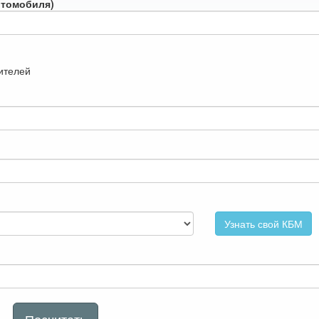
втомобиля)
дителей
Узнать свой КБМ
Посчитать