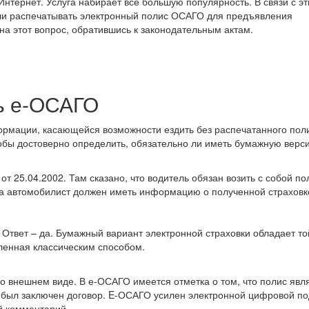
Интернет. Услуга набирает все большую популярность. В связи с эт
 ли распечатывать электронный полис ОСАГО для предъявления
на этот вопрос, обратившись к законодательным актам.
ь е-ОСАГО
ормации, касающейся возможности ездить без распечатанного пол
обы достоверно определить, обязательно ли иметь бумажную верс
т 25.04.2002. Там сказано, что водитель обязан возить с собой по
ра автомобилист должен иметь информацию о полученной страховк
Ответ – да. Бумажный вариант электронной страховки обладает то
пленная классическим способом.
во внешнем виде. В е-ОСАГО имеется отметка о том, что полис явл
ом был заключен договор. E-ОСАГО усилен электронной цифровой п
й комментарий.