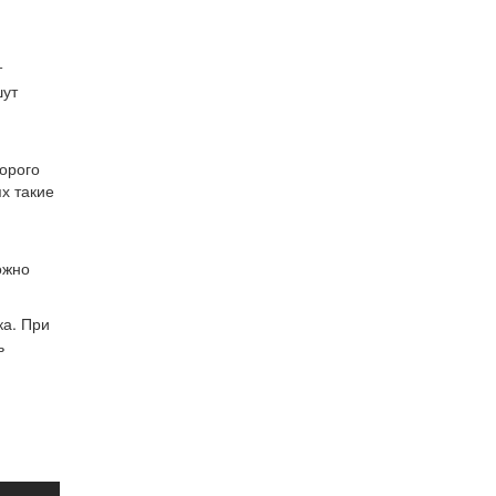
т
шут
торого
х такие
ожно
ка. При
ь