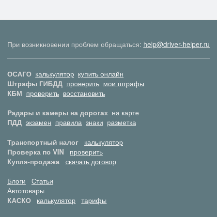
При возникновении проблем обращаться:
help@driver-helper.ru
ОСАГО
калькулятор
купить онлайн
Штрафы ГИБДД
проверить
мои штрафы
КБМ
проверить
восстановить
Радары и камеры на дорогах
на карте
ПДД
экзамен
правила
знаки
разметка
Транспортный налог
калькулятор
Проверка по VIN
проверить
Купля-продажа
скачать договор
Блоги
Статьи
Автотовары
КАСКО
калькулятор
тарифы