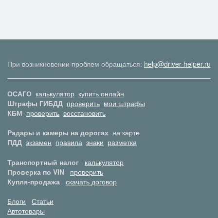
При возникновении проблем обращаться:
help@driver-helper.ru
ОСАГО
калькулятор
купить онлайн
Штрафы ГИБДД
проверить
мои штрафы
КБМ
проверить
восстановить
Радары и камеры на дорогах
на карте
ПДД
экзамен
правила
знаки
разметка
Транспортный налог
калькулятор
Проверка по VIN
проверить
Купля-продажа
скачать договор
Блоги
Статьи
Автотовары