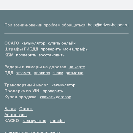
При возникновении проблем обращаться:
help@driver-helper.ru
ОСАГО
калькулятор
купить онлайн
Штрафы ГИБДД
проверить
мои штрафы
КБМ
проверить
восстановить
Радары и камеры на дорогах
на карте
ПДД
экзамен
правила
знаки
разметка
Транспортный налог
калькулятор
Проверка по VIN
проверить
Купля-продажа
скачать договор
Блоги
Статьи
Автотовары
КАСКО
калькулятор
тарифы
калькулятор расход топлива