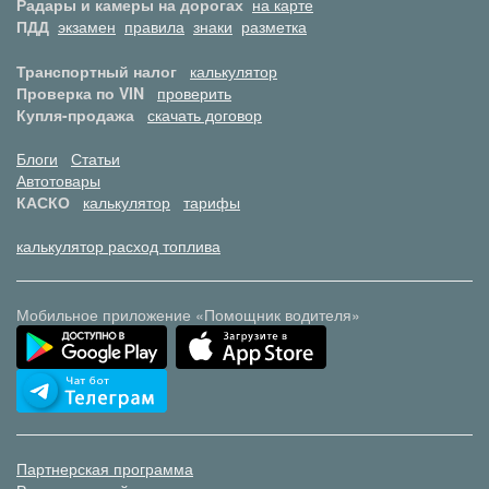
Радары и камеры на дорогах
на карте
ПДД
экзамен
правила
знаки
разметка
Транспортный налог
калькулятор
Проверка по VIN
проверить
Купля-продажа
скачать договор
Блоги
Статьи
Автотовары
КАСКО
калькулятор
тарифы
калькулятор расход топлива
Мобильное приложение «Помощник водителя»
Партнерская программа