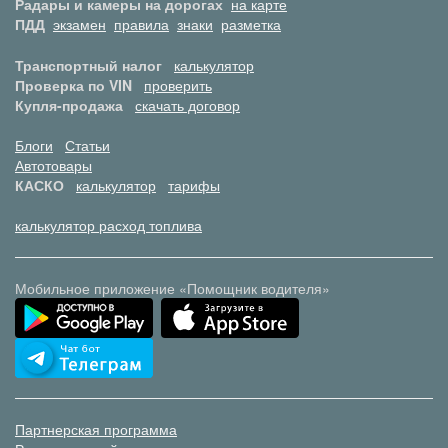
Радары и камеры на дорогах
на карте
ПДД
экзамен
правила
знаки
разметка
Транспортный налог
калькулятор
Проверка по VIN
проверить
Купля-продажа
скачать договор
Блоги
Статьи
Автотовары
КАСКО
калькулятор
тарифы
калькулятор расход топлива
Мобильное приложение «Помощник водителя»
Партнерская программа