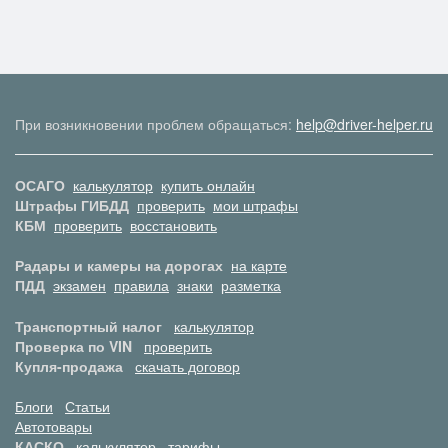
При возникновении проблем обращаться:
help@driver-helper.ru
ОСАГО
калькулятор
купить онлайн
Штрафы ГИБДД
проверить
мои штрафы
КБМ
проверить
восстановить
Радары и камеры на дорогах
на карте
ПДД
экзамен
правила
знаки
разметка
Транспортный налог
калькулятор
Проверка по VIN
проверить
Купля-продажа
скачать договор
Блоги
Статьи
Автотовары
КАСКО
калькулятор
тарифы