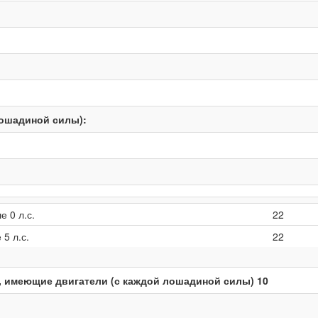
лошадиной силы):
е 0 л.с.
22
 5 л.с.
22
 имеющие двигатели (с каждой лошадиной силы) 10