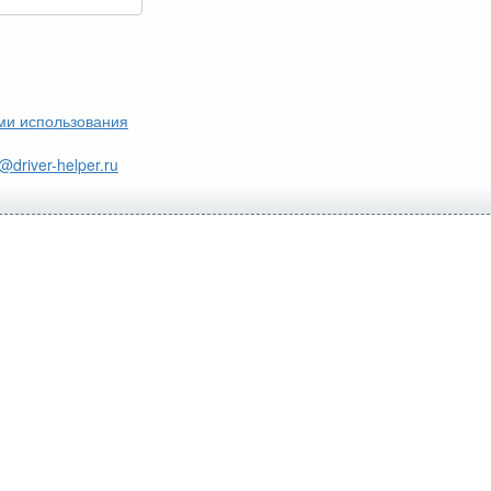
ми использования
@driver-helper.ru