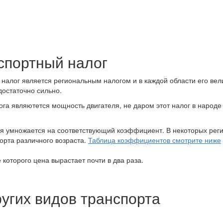
спортный налог
 налог является региональным налогом и в каждой области его ве
достаточно сильно.
а являютется мощность двигателя, не даром этот налог в народе
ля умножается на соответствующий коэффициент. В некоторых рег
орта различного возраста.
Таблица коэффициентов смотрите ниже
е которого цена вырастает почти в два раза.
ругих видов транспорта